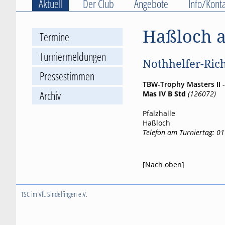
Aktuell
Der Club
Angebote
Info/Konta
Haßloch a
Termine
Turniermeldungen
Nothhelfer-Richt
Pressestimmen
TBW-Trophy Masters II -
Archiv
Mas IV B Std
(126072)
Pfalzhalle
Haßloch
Telefon am Turniertag: 0
[
Nach oben
]
TSC im VfL Sindelfingen e.V.