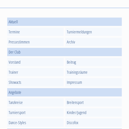
Aktuell
Termine
Turniermeldungen
Pressestimmen
Archiv
Der Club
Vorstand
Beitrag
Trainer
Trainingsräume
Showacts
Impressum
Angebote
Tanzkreise
Breitensport
Turniersport
Kinder/Jugend
Dance-Styles
Discofox