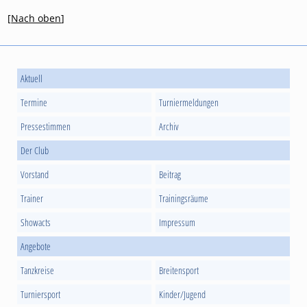
[
Nach oben
]
Aktuell
Termine
Turniermeldungen
Pressestimmen
Archiv
Der Club
Vorstand
Beitrag
Trainer
Trainingsräume
Showacts
Impressum
Angebote
Tanzkreise
Breitensport
Turniersport
Kinder/Jugend