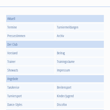
Aktuell
Termine
Turniermeldungen
Pressestimmen
Archiv
Der Club
Vorstand
Beitrag
Trainer
Trainingsräume
Showacts
Impressum
Angebote
Tanzkreise
Breitensport
Turniersport
Kinder/Jugend
Dance-Styles
Discofox