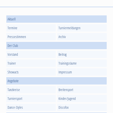
Aktuell
Termine
Turniermeldungen
Pressestimmen
Archiv
Der Club
Vorstand
Beitrag
Trainer
Trainingsräume
Showacts
Impressum
Angebote
Tanzkreise
Breitensport
Turniersport
Kinder/Jugend
Dance-Styles
Discofox