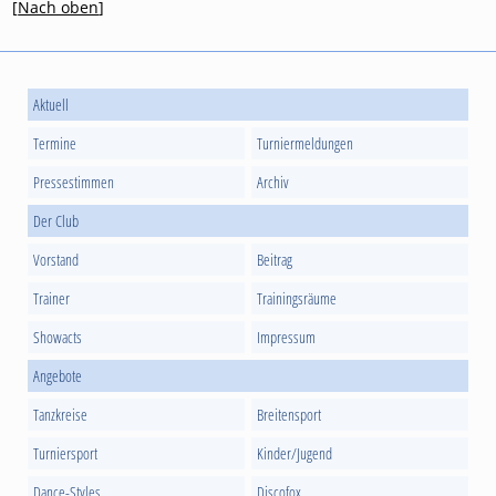
[
Nach oben
]
Aktuell
Termine
Turniermeldungen
Pressestimmen
Archiv
Der Club
Vorstand
Beitrag
Trainer
Trainingsräume
Showacts
Impressum
Angebote
Tanzkreise
Breitensport
Turniersport
Kinder/Jugend
Dance-Styles
Discofox