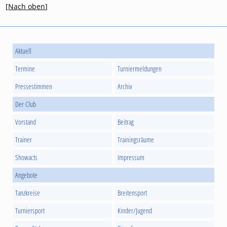
[
Nach oben
]
Aktuell
Termine
Turniermeldungen
Pressestimmen
Archiv
Der Club
Vorstand
Beitrag
Trainer
Trainingsräume
Showacts
Impressum
Angebote
Tanzkreise
Breitensport
Turniersport
Kinder/Jugend