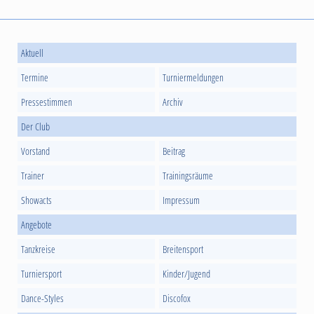
Aktuell
Termine
Turniermeldungen
Pressestimmen
Archiv
Der Club
Vorstand
Beitrag
Trainer
Trainingsräume
Showacts
Impressum
Angebote
Tanzkreise
Breitensport
Turniersport
Kinder/Jugend
Dance-Styles
Discofox