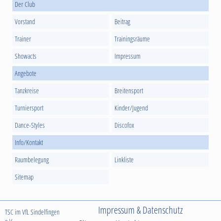
Der Club
Vorstand
Beitrag
Trainer
Trainingsräume
Showacts
Impressum
Angebote
Tanzkreise
Breitensport
Turniersport
Kinder/Jugend
Dance-Styles
Discofox
Info/Kontakt
Raumbelegung
Linkliste
Sitemap
Impressum & Datenschutz
TSC im VfL Sindelfingen