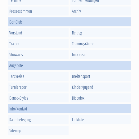
Termine
Turniermeldungen
Pressestimmen
Archiv
Der Club
Vorstand
Beitrag
Trainer
Trainingsräume
Showacts
Impressum
Angebote
Tanzkreise
Breitensport
Turniersport
Kinder/Jugend
Dance-Styles
Discofox
Info/Kontakt
Raumbelegung
Linkliste
Sitemap