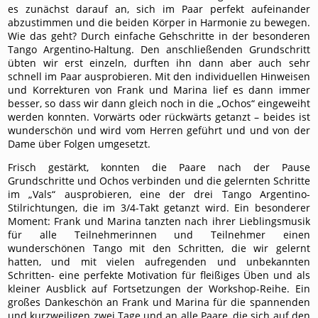
es zunächst darauf an, sich im Paar perfekt aufeinander
abzustimmen und die beiden Körper in Harmonie zu bewegen.
Wie das geht? Durch einfache Gehschritte in der besonderen
Tango Argentino-Haltung. Den anschließenden Grundschritt
übten wir erst einzeln, durften ihn dann aber auch sehr
schnell im Paar ausprobieren. Mit den individuellen Hinweisen
und Korrekturen von Frank und Marina lief es dann immer
besser, so dass wir dann gleich noch in die „Ochos“ eingeweiht
werden konnten. Vorwärts oder rückwärts getanzt – beides ist
wunderschön und wird vom Herren geführt und und von der
Dame über Folgen umgesetzt.
Frisch gestärkt, konnten die Paare nach der Pause
Grundschritte und Ochos verbinden und die gelernten Schritte
im „Vals“ ausprobieren, eine der drei Tango Argentino-
Stilrichtungen, die im 3/4-Takt getanzt wird. Ein besonderer
Moment: Frank und Marina tanzten nach ihrer Lieblingsmusik
für alle Teilnehmerinnen und Teilnehmer einen
wunderschönen Tango mit den Schritten, die wir gelernt
hatten, und mit vielen aufregenden und unbekannten
Schritten- eine perfekte Motivation für fleißiges Üben und als
kleiner Ausblick auf Fortsetzungen der Workshop-Reihe. Ein
großes Dankeschön an Frank und Marina für die spannenden
und kurzweiligen zwei Tage und an alle Paare, die sich auf den