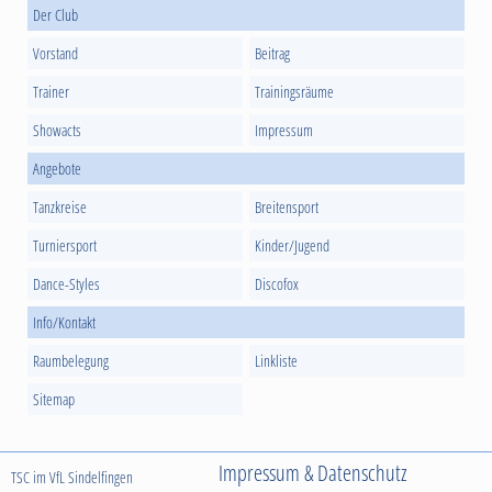
Der Club
Vorstand
Beitrag
Trainer
Trainingsräume
Showacts
Impressum
Angebote
Tanzkreise
Breitensport
Turniersport
Kinder/Jugend
Dance-Styles
Discofox
Info/Kontakt
Raumbelegung
Linkliste
Sitemap
Impressum & Datenschutz
TSC im VfL Sindelfingen