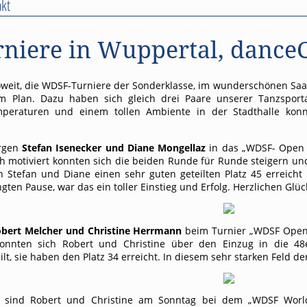
kt
niere in Wuppertal, dance
weit, die WDSF-Turniere der Sonderklasse, im wunderschönen Saal
dem Plan. Dazu haben sich gleich drei Paare unserer Tanzspor
raturen und einem tollen Ambiente in der Stadthalle konnt
rgen
Stefan Isenecker und Diane Mongellaz
in das „WDSF- Open S
h motiviert konnten sich die beiden Runde für Runde steigern un
n Stefan und Diane einen sehr guten geteilten Platz 45 erreich
gten Pause, war das ein toller Einstieg und Erfolg. Herzlichen Gl
bert Melcher und Christine Herrmann
beim Turnier „WDSF Open 
 konnten sich Robert und Christine über den Einzug in die 
lt, sie haben den Platz 34 erreicht. In diesem sehr starken Feld der
rt sind Robert und Christine am Sonntag bei dem „WDSF Wor