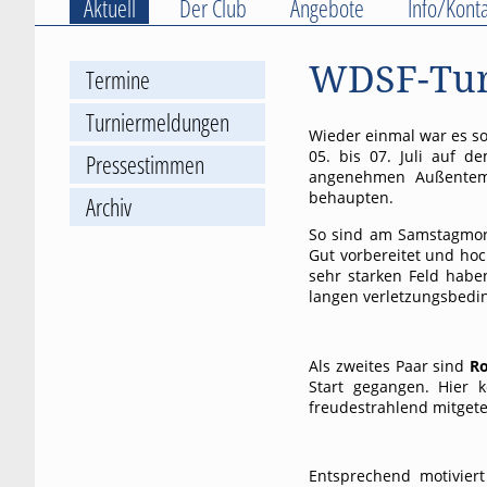
Aktuell
Der Club
Angebote
Info/Konta
WDSF-Tur
Termine
Turniermeldungen
Wieder einmal war es so
05. bis 07. Juli auf 
Pressestimmen
angenehmen Außentempe
behaupten.
Archiv
So sind am Samstagmo
Gut vorbereitet und hoc
sehr starken Feld habe
langen verletzungsbedin
Als zweites Paar sind
Ro
Start gegangen. Hier
freudestrahlend mitgetei
Entsprechend motivie