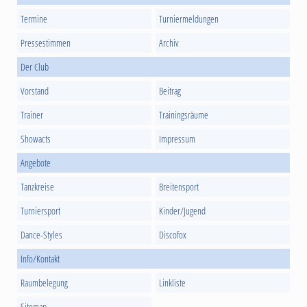
Termine
Turniermeldungen
Pressestimmen
Archiv
Der Club
Vorstand
Beitrag
Trainer
Trainingsräume
Showacts
Impressum
Angebote
Tanzkreise
Breitensport
Turniersport
Kinder/Jugend
Dance-Styles
Discofox
Info/Kontakt
Raumbelegung
Linkliste
Sitemap