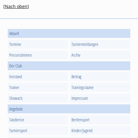
[
Nach oben
]
Aktuell
Termine
Turniermeldungen
Pressestimmen
Archiv
Der Club
Vorstand
Beitrag
Trainer
Trainingsräume
Showacts
Impressum
Angebote
Tanzkreise
Breitensport
Turniersport
Kinder/Jugend