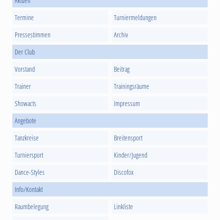
Aktuell
Termine
Turniermeldungen
Pressestimmen
Archiv
Der Club
Vorstand
Beitrag
Trainer
Trainingsräume
Showacts
Impressum
Angebote
Tanzkreise
Breitensport
Turniersport
Kinder/Jugend
Dance-Styles
Discofox
Info/Kontakt
Raumbelegung
Linkliste