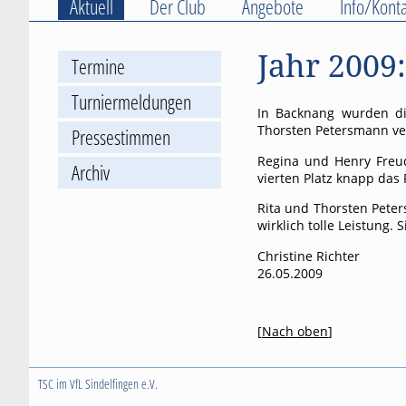
Aktuell
Der Club
Angebote
Info/Konta
Jahr 2009
Termine
Turniermeldungen
In Backnang wurden di
Thorsten Petersmann verk
Pressestimmen
Regina und Henry Freud
Archiv
vierten Platz knapp das
Rita und Thorsten Peter
wirklich tolle Leistung.
Christine Richter
26.05.2009
[
Nach oben
]
TSC im VfL Sindelfingen e.V.