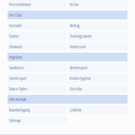
Pressestimmen
Archiv
Der Club
Vorstand
Beitrag
Trainer
Trainingsräume
Showacts
Impressum
Angebote
Tanzkreise
Breitensport
Turniersport
Kinder/Jugend
Dance-Styles
Discofox
Info/Kontakt
Raumbelegung
Linkliste
Sitemap