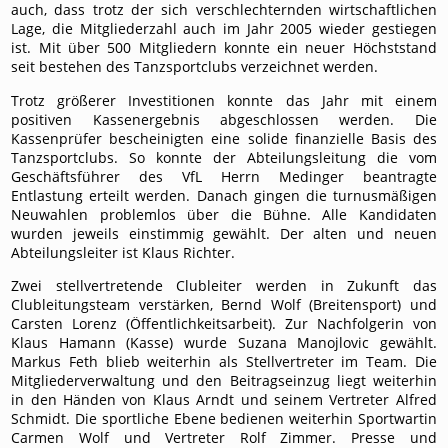
auch, dass trotz der sich verschlechternden wirtschaftlichen
Lage, die Mitgliederzahl auch im Jahr 2005 wieder gestiegen
ist. Mit über 500 Mitgliedern konnte ein neuer Höchststand
seit bestehen des Tanzsportclubs verzeichnet werden.
Trotz größerer Investitionen konnte das Jahr mit einem
positiven Kassenergebnis abgeschlossen werden. Die
Kassenprüfer bescheinigten eine solide finanzielle Basis des
Tanzsportclubs. So konnte der Abteilungsleitung die vom
Geschäftsführer des VfL Herrn Medinger beantragte
Entlastung erteilt werden. Danach gingen die turnusmäßigen
Neuwahlen problemlos über die Bühne. Alle Kandidaten
wurden jeweils einstimmig gewählt. Der alten und neuen
Abteilungsleiter ist Klaus Richter.
Zwei stellvertretende Clubleiter werden in Zukunft das
Clubleitungsteam verstärken, Bernd Wolf (Breitensport) und
Carsten Lorenz (Öffentlichkeitsarbeit). Zur Nachfolgerin von
Klaus Hamann (Kasse) wurde Suzana Manojlovic gewählt.
Markus Feth blieb weiterhin als Stellvertreter im Team. Die
Mitgliederverwaltung und den Beitragseinzug liegt weiterhin
in den Händen von Klaus Arndt und seinem Vertreter Alfred
Schmidt. Die sportliche Ebene bedienen weiterhin Sportwartin
Carmen Wolf und Vertreter Rolf Zimmer. Presse und